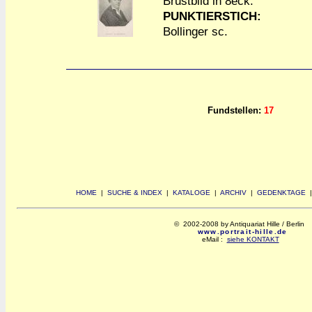
Brustbild in 8eck.
a
a
PUNKTIERSTICH:
Bollinger sc.
Fundstellen:
17
HOME
|
SUCHE & INDEX
|
KATALOGE
|
ARCHIV
|
GEDENKTAGE
© 2002-2008 by Antiquariat Hille / Berlin
www.portrait-hille.de
eMail :
siehe KONTAKT