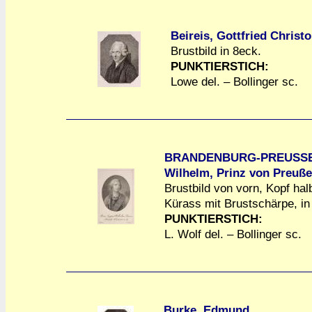
Beireis, Gottfried Christ
Brustbild in 8eck.
a
a
PUNKTIERSTICH:
Lowe del. – Bollinger sc.
BRANDENBURG-PREUSSEN
Wilhelm, Prinz von Preuß
Brustbild von vorn, Kopf hal
a
a
Kürass mit Brustschärpe, in
PUNKTIERSTICH:
L. Wolf del. – Bollinger sc.
Burke, Edmund