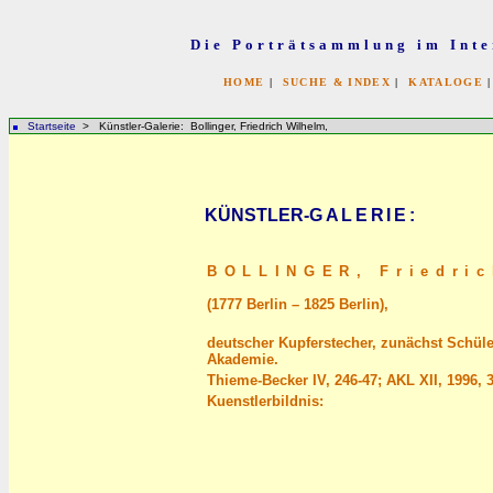
Die Porträtsammlung im Inte
HOME
|
SUCHE & INDEX
|
KATALOGE
Startseite
> Künstler-Galerie: Bollinger, Friedrich Wilhelm,
KÜNSTLER-
GALERIE
:
BOLLINGER,
Friedric
(1777 Berlin – 1825 Berlin),
deutscher Kupferstecher, zunächst Schüler
Akademie.
Thieme-Becker IV, 246-47; AKL XII, 1996, 
Kuenstlerbildnis: