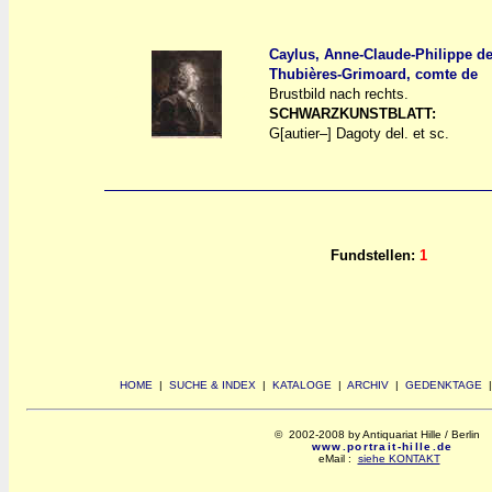
Caylus, Anne-Claude-Philippe de
Thubières-Grimoard, comte de
a
a
Brustbild nach rechts.
SCHWARZKUNSTBLATT:
G[autier–] Dagoty del. et sc.
Fundstellen:
1
HOME
|
SUCHE & INDEX
|
KATALOGE
|
ARCHIV
|
GEDENKTAGE
© 2002-2008 by Antiquariat Hille / Berlin
www.portrait-hille.de
eMail :
siehe KONTAKT