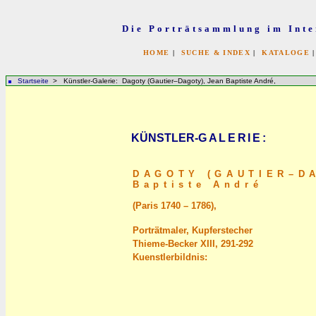
Die Porträtsammlung im Inte
HOME
|
SUCHE & INDEX
|
KATALOGE
Startseite
> Künstler-Galerie: Dagoty (Gautier–Dagoty), Jean Baptiste André,
KÜNSTLER-
GALERIE
:
DAGOTY (GAUTIER–D
Baptiste André
(Paris 1740 – 1786),
Porträtmaler, Kupferstecher
Thieme-Becker XIII, 291-292
Kuenstlerbildnis: