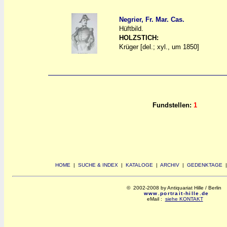
Negrier, Fr. Mar. Cas.
Hüftbild.
a
a
HOLZSTICH:
Krüger [del.; xyl., um 1850]
Fundstellen:
1
HOME
|
SUCHE & INDEX
|
KATALOGE
|
ARCHIV
|
GEDENKTAGE
© 2002-2008 by Antiquariat Hille / Berlin
www.portrait-hille.de
eMail :
siehe KONTAKT