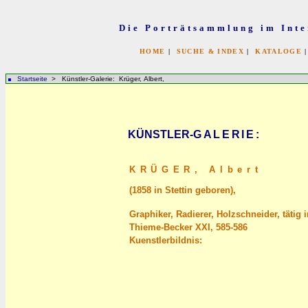
Die Porträtsammlung im Inte
HOME
|
SUCHE & INDEX
|
KATALOGE
Startseite
> Künstler-Galerie: Krüger, Albert,
KÜNSTLER-
GALERIE
:
KRÜGER,
Albert
(1858 in Stettin geboren),
Graphiker, Radierer, Holzschneider, tätig i
Thieme-Becker XXI, 585-586
Kuenstlerbildnis: