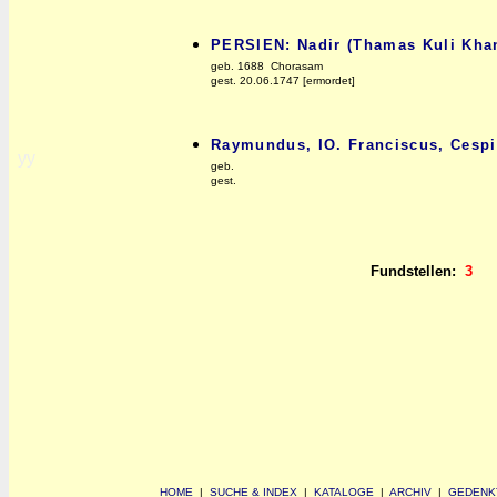
PERSIEN: Nadir (Thamas Kuli Kha
geb. 1688 Chorasam
gest. 20.06.1747 [ermordet]
Raymundus, IO. Franciscus, Cespi
yy
geb.
gest.
Fundstellen:
3
HOME
|
SUCHE & INDEX
|
KATALOGE
|
ARCHIV
|
GEDENK