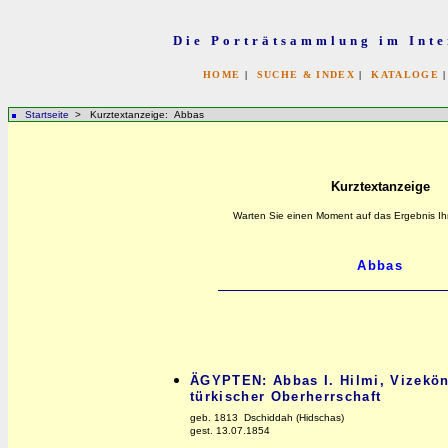
Die Porträtsammlung im Inte
HOME
|
SUCHE & INDEX
|
KATALOGE
Startseite
> Kurztextanzeige: Abbas
Kurztextanzeige
Warten Sie einen Moment auf das Ergebnis Ih
ÄGYPTEN: Abbas I. Hilmi, Vizekön
türkischer Oberherrschaft
geb. 1813 Dschiddah (Hidschas)
gest. 13.07.1854