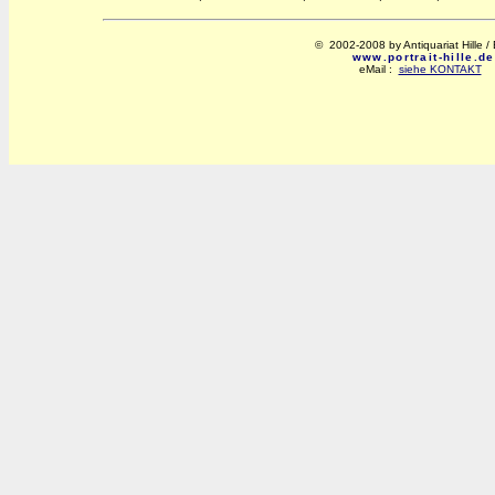
© 2002-2008 by Antiquariat Hille / 
www.portrait-hille.de
eMail :
siehe KONTAKT