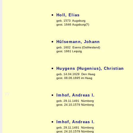
Holl, Elias
geb. 1573 Augsburg
gest. 1646 Augsburg(?)
Hülsemann, Johann
geb. 1602 Esens (Ostfriesland)
gest. 1661 Leipzig
Huygens (Hugenius), Christian
geb. 14.04.1629 Den Haag
gest. 08.06.1695 im Haag
yy
Imhof, Andreas I.
geb. 29.11.1491 Nürnberg
gest. 24.10.1579 Nürnberg
Imhof, Andreas I.
geb. 29.11.1491 Nürnberg
gest. 24.10.1579 Nürnberg