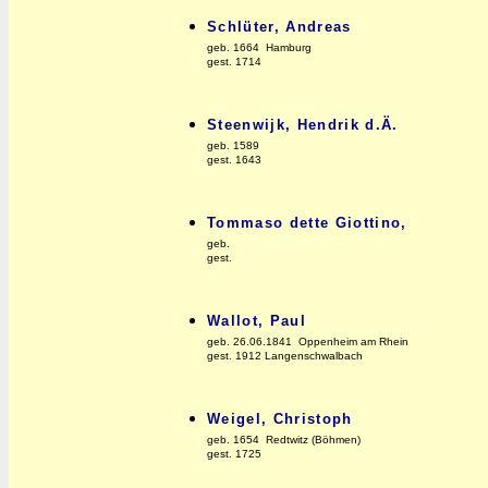
Schlüter, Andreas
geb. 1664 Hamburg
gest. 1714
Steenwijk, Hendrik d.Ä.
geb. 1589
gest. 1643
Tommaso dette Giottino,
geb.
gest.
Wallot, Paul
geb. 26.06.1841 Oppenheim am Rhein
gest. 1912 Langenschwalbach
Weigel, Christoph
geb. 1654 Redtwitz (Böhmen)
gest. 1725