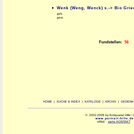
Wenk (Weng, Wenck) s.-> Bio Grie
geb.
gest.
Fundstellen:
56
HOME
|
SUCHE & INDEX
|
KATALOGE
|
ARCHIV
|
GEDENK
© 2002-2008 by Antiquariat Hille / 
www.portrait-hille.de
eMail :
siehe KONTAKT