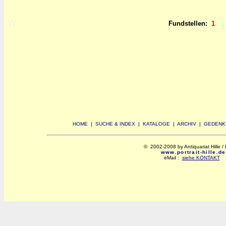
yy
Fundstellen:
1
HOME
|
SUCHE & INDEX
|
KATALOGE
|
ARCHIV
|
GEDENK
© 2002-2008 by Antiquariat Hille / 
www.portrait-hille.de
eMail :
siehe KONTAKT