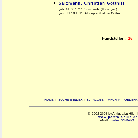
Salzmann, Christian Gotthilf
geb. 01.06.1744 Sömmerda (Thüringen)
gest. 31.10.1811 Schnepfenthal bei Gotha
Fundstellen:
16
HOME
|
SUCHE & INDEX
|
KATALOGE
|
ARCHIV
|
GEDENK
© 2002-2008 by Antiquariat Hille / 
www.portrait-hille.de
eMail :
siehe KONTAKT