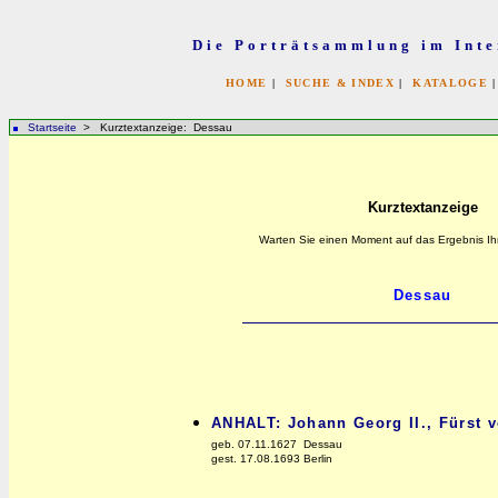
Die Porträtsammlung im Inte
HOME
|
SUCHE & INDEX
|
KATALOGE
Startseite
> Kurztextanzeige: Dessau
Kurztextanzeige
Warten Sie einen Moment auf das Ergebnis Ih
ANHALT: Johann Georg II., Fürst 
geb. 07.11.1627 Dessau
gest. 17.08.1693 Berlin