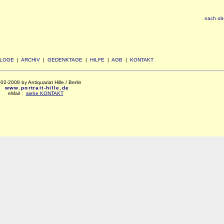
nach ob
ALOGE
|
ARCHIV
|
GEDENKTAGE
|
HILFE
|
AGB
|
KONTAKT
2-2008 by Antiquariat Hille / Berlin
www.portrait-hille.de
eMail :
siehe KONTAKT