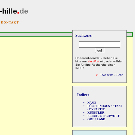
.
-hille
de
|
KONTAKT
Suchwort:
One-word-search. - Geben Sie
bitte nur
ein Wort
ein; oder wählen
Sie für Ihre Recherche einen
INDEX.
>
Erweiterte Suche
Indizes
NAME
FÜRSTENHAUS / STAAT
/ DYNASTIE
KÜNSTLER
BERUF / STICHWORT
ORT / LAND