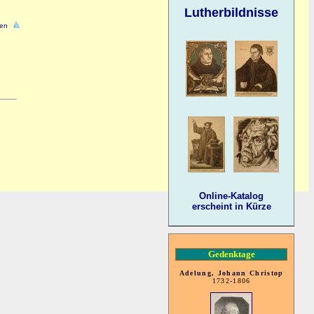
Lutherbildnisse
en
Online-Katalog
erscheint in Kürze
Gedenktage
Adelung, Johann Christop
1732-1806