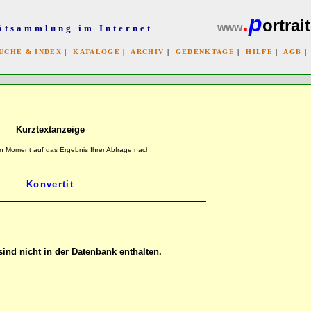
.
p
ortrait
www
ätsammlung im Internet
UCHE & INDEX
|
KATALOGE
|
ARCHIV
|
GEDENKTAGE
|
HILFE
|
AGB
x
Kurztextanzeige
n Moment auf das Ergebnis Ihrer Abfrage nach:
ind nicht in der Datenbank enthalten.