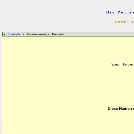
Die Portr
HOME
|
S
Startseite
> Kurztextanzeige: Konvertit
Warten Sie eine
Diese Namen s
yy