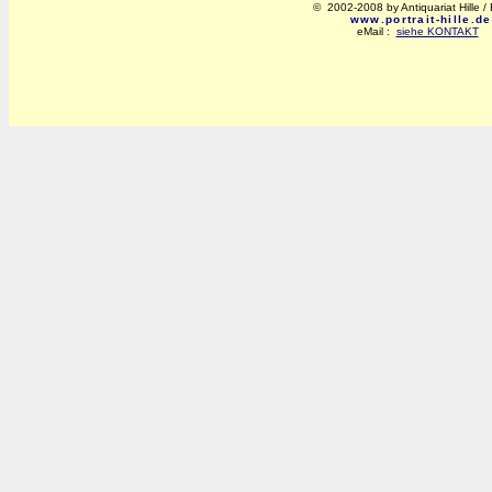
© 2002-2008 by Antiquariat Hille / 
www.portrait-hille.de
eMail :
siehe KONTAKT