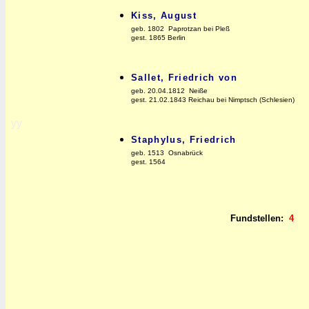
Kiss, August
geb. 1802 Paprotzan bei Pleß
gest. 1865 Berlin
Sallet, Friedrich von
geb. 20.04.1812 Neiße
gest. 21.02.1843 Reichau bei Nimptsch (Schlesien)
yy
Staphylus, Friedrich
geb. 1513 Osnabrück
gest. 1564
Fundstellen:
4