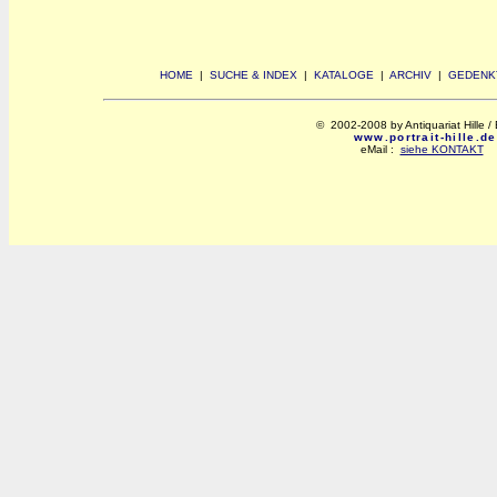
HOME
|
SUCHE & INDEX
|
KATALOGE
|
ARCHIV
|
GEDENK
© 2002-2008 by Antiquariat Hille / 
www.portrait-hille.de
eMail :
siehe KONTAKT