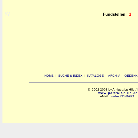
yy
Fundstellen:
1
HOME
|
SUCHE & INDEX
|
KATALOGE
|
ARCHIV
|
GEDENK
© 2002-2008 by Antiquariat Hille / 
www.portrait-hille.de
eMail :
siehe KONTAKT