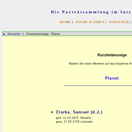
Die Porträtsammlung im Inte
HOME
|
SUCHE & INDEX
|
KATALOGE
Startseite
> Kurztextanzeige: Planet
Kurztextanzeige
Warten Sie einen Moment auf das Ergebnis Ih
Clarke, Samuel (d.J.)
geb. 11.10.1675 Norwich
gest. 17.05.1729 Leicester