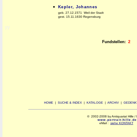
Kepler, Johannes
geb. 27.12.1571 Weil der Stadt
gest. 15.11.1630 Regensburg
yy
Fundstellen:
2
HOME
|
SUCHE & INDEX
|
KATALOGE
|
ARCHIV
|
GEDENK
© 2002-2008 by Antiquariat Hille / 
www.portrait-hille.de
eMail :
siehe KONTAKT