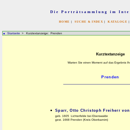
Die Porträtsammlung im Inte
HOME
|
SUCHE & INDEX
|
KATALOGE
Startseite
> Kurztextanzeige: Prenden
Kurztextanzeige
Warten Sie einen Moment auf das Ergebnis Ih
Sparr, Otto Christoph Freiherr von
geb. 1605 Lichterfelde bei Eberswalde
gest. 1668 Prenden (Kreis Oberbarnim)