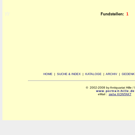
yy
Fundstellen:
1
HOME
|
SUCHE & INDEX
|
KATALOGE
|
ARCHIV
|
GEDENK
© 2002-2008 by Antiquariat Hille / 
www.portrait-hille.de
eMail :
siehe KONTAKT