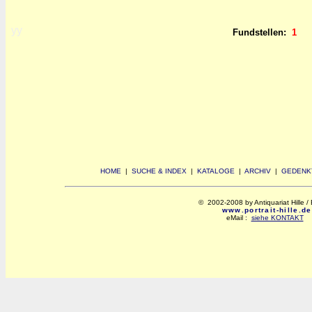
yy
Fundstellen:
1
HOME
|
SUCHE & INDEX
|
KATALOGE
|
ARCHIV
|
GEDENK
© 2002-2008 by Antiquariat Hille / 
www.portrait-hille.de
eMail :
siehe KONTAKT