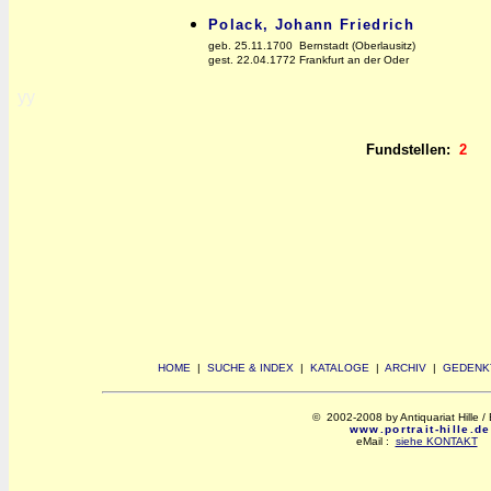
Polack, Johann Friedrich
geb. 25.11.1700 Bernstadt (Oberlausitz)
gest. 22.04.1772 Frankfurt an der Oder
yy
Fundstellen:
2
HOME
|
SUCHE & INDEX
|
KATALOGE
|
ARCHIV
|
GEDENK
© 2002-2008 by Antiquariat Hille / 
www.portrait-hille.de
eMail :
siehe KONTAKT