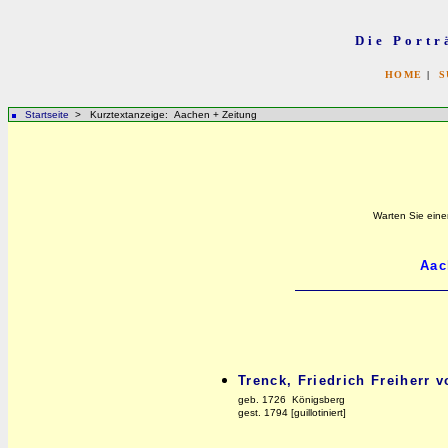
Die Portr
HOME
|
S
Startseite
> Kurztextanzeige: Aachen + Zeitung
Warten Sie eine
Trenck, Friedrich Freiherr v
geb. 1726 Königsberg
gest. 1794 [guillotiniert]