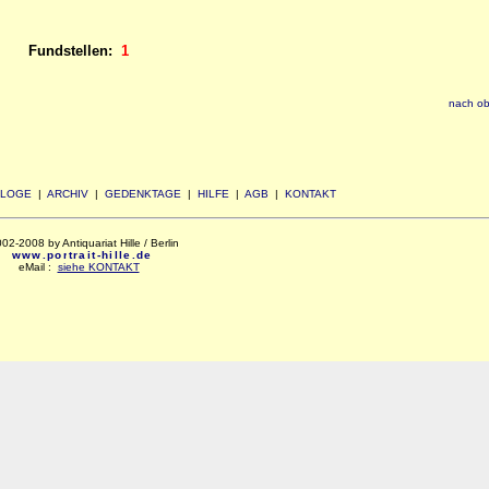
Fundstellen:
1
nach o
ALOGE
|
ARCHIV
|
GEDENKTAGE
|
HILFE
|
AGB
|
KONTAKT
02-2008 by Antiquariat Hille / Berlin
www.portrait-hille.de
eMail :
siehe KONTAKT