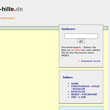
.
-hille
de
|
KONTAKT
Suchwort:
One-word-search. - Geben Sie
bitte nur
ein Wort
ein; oder wählen
Sie für Ihre Recherche einen
INDEX.
>
Erweiterte Suche
Indizes
NAME
FÜRSTENHAUS / STAAT
/ DYNASTIE
KÜNSTLER
BERUF / STICHWORT
ORT / LAND