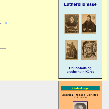
Lutherbildnisse
ben
Online-Katalog
erscheint in Kürze
Gedenktage
Adelung, Johann Christop
1732-1806