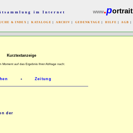
.
p
ortrait
www
ätsammlung im Internet
UCHE & INDEX
|
KATALOGE
|
ARCHIV
|
GEDENKTAGE
|
HILFE
|
AGB
x
Kurztextanzeige
n Moment auf das Ergebnis Ihrer Abfrage nach:
+
on der